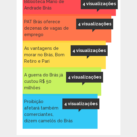
Biblioteca Mário de
4 visualizações
Andrade Brás
PAT Brás oferece
4 visualizações
dezenas de vagas de
emprego
As vantagens de
4 visualizações
morar no Brás, Bom
Retiro e Pari
A guerra do Brás já
4 visualizações
custou R$ 50
milhões
Proibição
4 visualizações
afetará também
comerciantes,
dizem camelôs do Brás