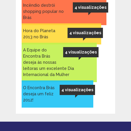
Incêndio destrói
4 visualizações
shopping popular no
Brás
Hora do Planeta
4 visualizações
2013 no Brás
A Equipe do
4 visualizações
Encontra Brás
deseja às nossas
leitoras um excelente Dia
Internacional da Mulher
O Encontra Brás
4 visualizações
deseja um feliz
2012!