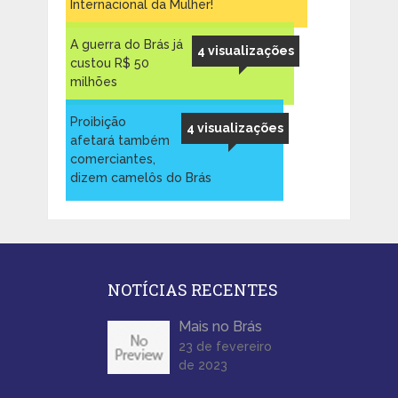
Internacional da Mulher!
A guerra do Brás já
4 visualizações
custou R$ 50
milhões
Proibição
4 visualizações
afetará também
comerciantes,
dizem camelôs do Brás
NOTÍCIAS RECENTES
Mais no Brás
23 de fevereiro
de 2023