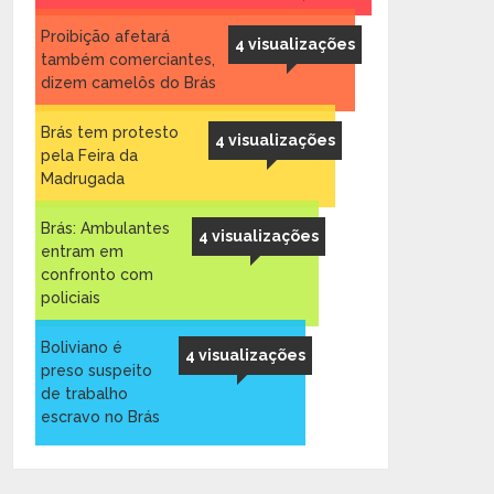
Proibição afetará
4 visualizações
também comerciantes,
dizem camelôs do Brás
Brás tem protesto
4 visualizações
pela Feira da
Madrugada
Brás: Ambulantes
4 visualizações
entram em
confronto com
policiais
Boliviano é
4 visualizações
preso suspeito
de trabalho
escravo no Brás