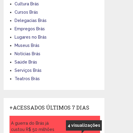
Cultura Brás
Cursos Brás
Delegacias Brás
Empregos Brás
Lugares no Brás
Museus Brás
Notícias Brás
Saúde Brás
Serviços Brás
Teatros Brás
+ACESSADOS ÚLTIMOS 7 DIAS
A guerra do Brás já
4 visualizações
custou R$ 50 milhões