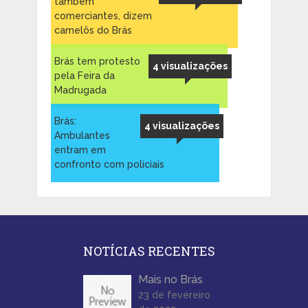
também
comerciantes, dizem
camelôs do Brás
Brás tem protesto
4 visualizações
pela Feira da
Madrugada
Brás:
4 visualizações
Ambulantes
entram em
confronto com policiais
NOTÍCIAS RECENTES
Mais no Brás
23 de fevereiro