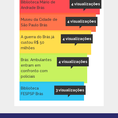
Biblioteca Mário de
4 visualizações
Andrade Brás
Museu da Cidade de
4 visualizações
São Paulo Brás
A guerra do Brás já
4 visualizações
custou R$ 50
milhões
Brás: Ambulantes
4 visualizações
entram em
confronto com
policiais
Biblioteca
3 visualizações
FESPSP Brás