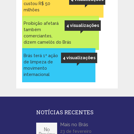
custou R$ 50
milhões
Proibição afetará
4 visualizações
também
comerciantes,
dizem camelôs do Brás
Brás terá 1ª ação
4 visualizações
de limpeza de
movimento
internacional ‎
NOTÍCIAS RECENTES
Mais no Brás
23 de fevereiro