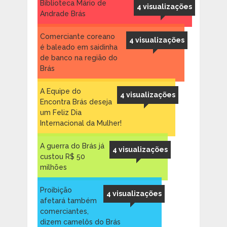
Biblioteca Mário de
4 visualizações
Andrade Brás
Comerciante coreano
4 visualizações
é baleado em saidinha
de banco na região do
Brás
A Equipe do
4 visualizações
Encontra Brás deseja
um Feliz Dia
Internacional da Mulher!
A guerra do Brás já
4 visualizações
custou R$ 50
milhões
Proibição
4 visualizações
afetará também
comerciantes,
dizem camelôs do Brás