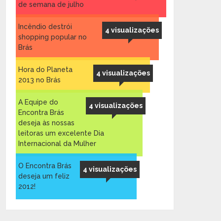
de semana de julho
Incêndio destrói
4 visualizações
shopping popular no
Brás
Hora do Planeta
4 visualizações
2013 no Brás
A Equipe do
4 visualizações
Encontra Brás
deseja às nossas
leitoras um excelente Dia
Internacional da Mulher
O Encontra Brás
4 visualizações
deseja um feliz
2012!