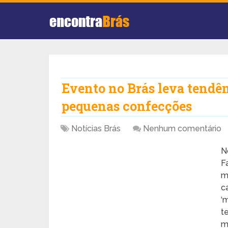
Evento no Brás leva tendê
pequenas confecções
Notícias Brás
Nenhum comentário
N
F
m
c
‘
t
m