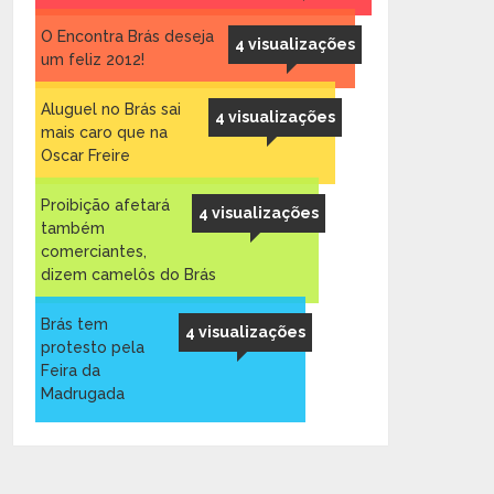
O Encontra Brás deseja
4 visualizações
um feliz 2012!
Aluguel no Brás sai
4 visualizações
mais caro que na
Oscar Freire ‎
Proibição afetará
4 visualizações
também
comerciantes,
dizem camelôs do Brás
Brás tem
4 visualizações
protesto pela
Feira da
Madrugada